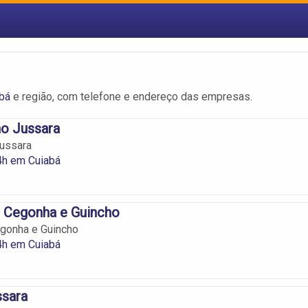
abá
e região, com telefone e endereço das empresas.
ho Jussara
Jussara
4h em Cuiabá
s Cegonha e Guincho
egonha e Guincho
4h em Cuiabá
ssara