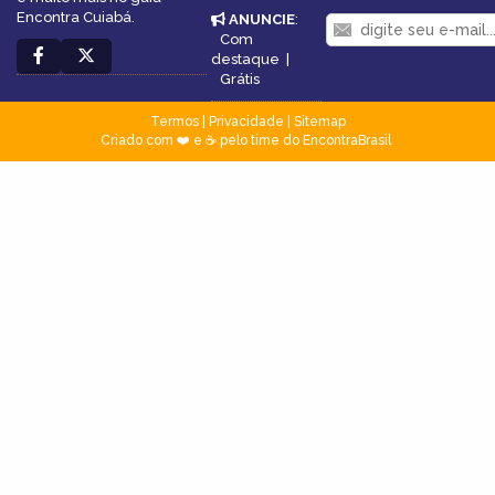
Encontra Cuiabá.
ANUNCIE
:
Com
destaque
|
Grátis
Termos
|
Privacidade
|
Sitemap
Criado com ❤️ e ☕ pelo time do EncontraBrasil