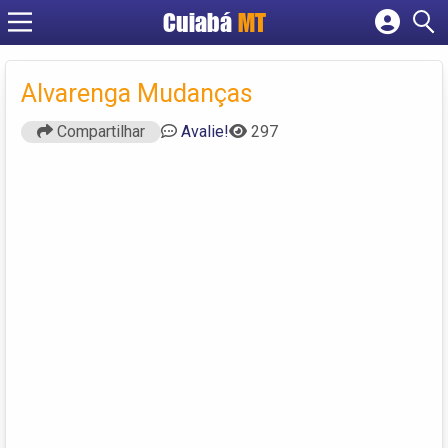
Cuiabá
MT
Cadastrar empresa
Fazer login
Alvarenga Mudanças
Criar conta
Compartilhar
Avalie!
297