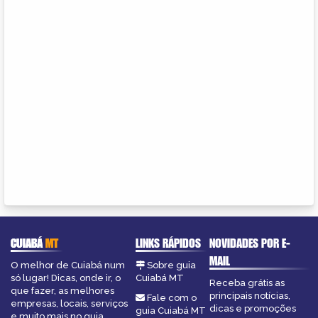
CUIABÁ
MT
LINKS RÁPIDOS
NOVIDADES POR E-
MAIL
O melhor de Cuiabá num
Sobre guia
só lugar! Dicas, onde ir, o
Cuiabá MT
Receba grátis as
que fazer, as melhores
principais notícias,
Fale com o
empresas, locais, serviços
dicas e promoções
guia Cuiabá MT
e muito mais no guia