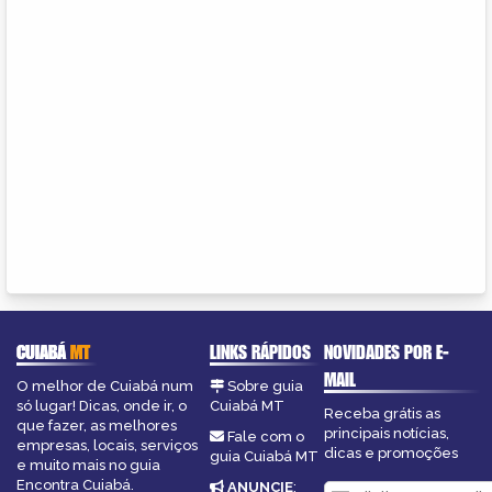
CUIABÁ
MT
LINKS RÁPIDOS
NOVIDADES POR E-
MAIL
O melhor de Cuiabá num
Sobre guia
só lugar! Dicas, onde ir, o
Cuiabá MT
Receba grátis as
que fazer, as melhores
principais notícias,
Fale com o
empresas, locais, serviços
dicas e promoções
guia Cuiabá MT
e muito mais no guia
Encontra Cuiabá.
ANUNCIE
: