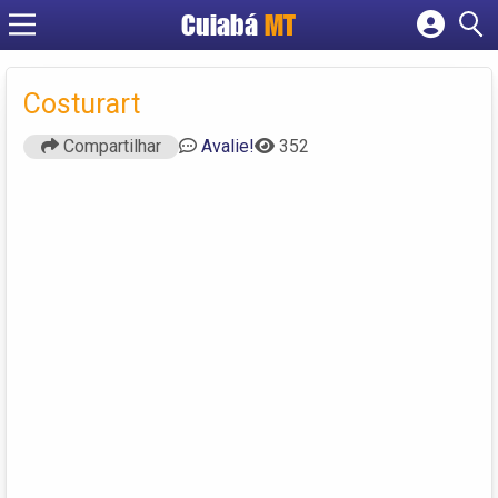
Cuiabá
MT
Cadastrar empresa
Fazer login
Costurart
Criar conta
Compartilhar
Avalie!
352