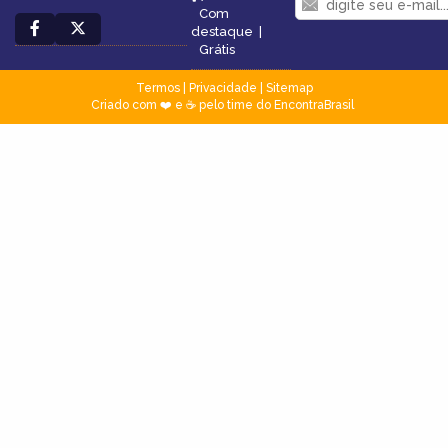
Com
destaque
|
Grátis
Termos
|
Privacidade
|
Sitemap
Criado com ❤️ e ☕ pelo time do EncontraBrasil