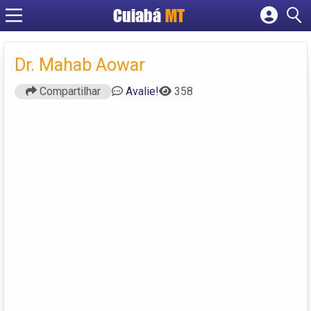
Cuiabá
MT
Cadastrar empresa
Fazer login
Dr. Mahab Aowar
Criar conta
Compartilhar
Avalie!
358