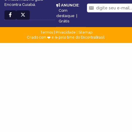
Encontra Cuiabá.
ANUNCIE
:
Com
destaque
|
Grátis
Termos
|
Privacidade
|
Sitemap
Criado com ❤️ e ☕ pelo time do EncontraBrasil