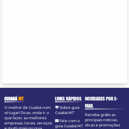
CUIABÁ
MT
LINKS RÁPIDOS
NOVIDADES POR E-
MAIL
O melhor de Cuiabá num
Sobre guia
só lugar! Dicas, onde ir, o
Cuiabá MT
Receba grátis as
que fazer, as melhores
principais notícias,
Fale com o
empresas, locais, serviços
dicas e promoções
guia Cuiabá MT
e muito mais no guia