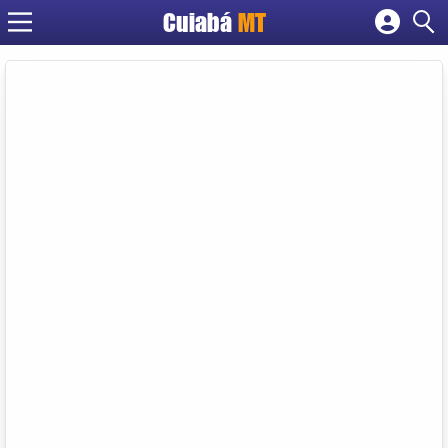
Cuiabá
MT
Cadastrar empresa
Fazer login
Criar conta