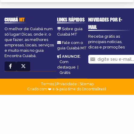
CUIABÁ
MT
LINKS RÁPIDOS
NOVIDADES POR E-
MAIL
O melhor de Cuiabá num
Sobre guia
só lugar! Dicas, onde ir, o
Cuiabá MT
Receba grátis as
que fazer, as melhores
principais notícias,
Fale com o
empresas, locais, serviços
dicas e promoções
guia Cuiabá MT
e muito mais no guia
Encontra Cuiabá.
ANUNCIE
:
Com
destaque
|
Grátis
Termos
|
Privacidade
|
Sitemap
Criado com ❤️ e ☕ pelo time do EncontraBrasil