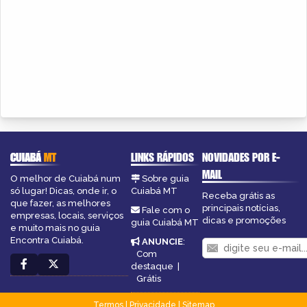
CUIABÁ
MT
LINKS RÁPIDOS
NOVIDADES POR E-
MAIL
O melhor de Cuiabá num
Sobre guia
só lugar! Dicas, onde ir, o
Cuiabá MT
Receba grátis as
que fazer, as melhores
principais notícias,
Fale com o
empresas, locais, serviços
dicas e promoções
guia Cuiabá MT
e muito mais no guia
Encontra Cuiabá.
ANUNCIE
:
Com
destaque
|
Grátis
Termos
|
Privacidade
|
Sitemap