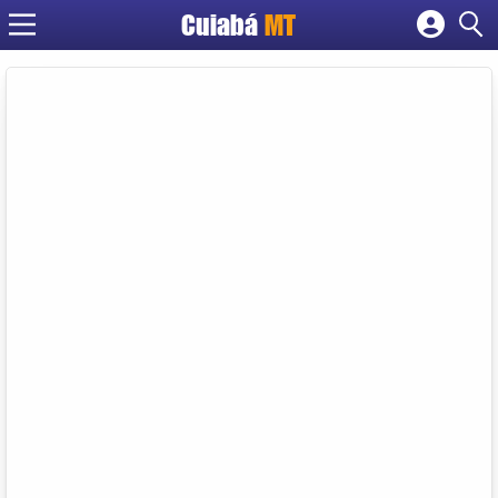
Cuiabá
MT
Cadastrar empresa
Fazer login
Criar conta