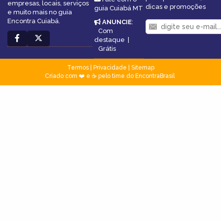
empresas, locais, serviços
dicas e promoções
guia Cuiabá MT
e muito mais no guia
Encontra Cuiabá.
ANUNCIE
:
Com
destaque
|
Grátis
Termos
|
Privacidade
|
Sitemap
Criado com ❤️ e ☕ pelo time do EncontraBrasil