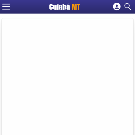
Cuiabá
MT
Cadastrar empresa
Fazer login
Criar conta