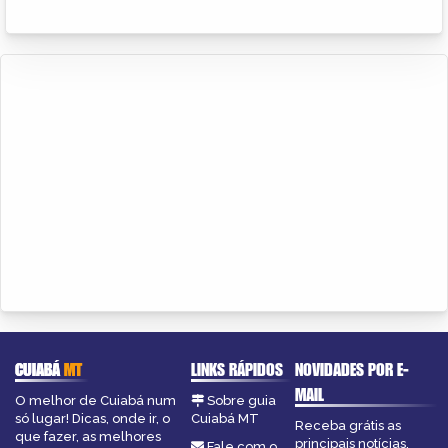
CUIABÁ
MT
LINKS RÁPIDOS
NOVIDADES POR E-
MAIL
O melhor de Cuiabá num
Sobre guia
só lugar! Dicas, onde ir, o
Cuiabá MT
Receba grátis as
que fazer, as melhores
principais notícias,
Fale com o