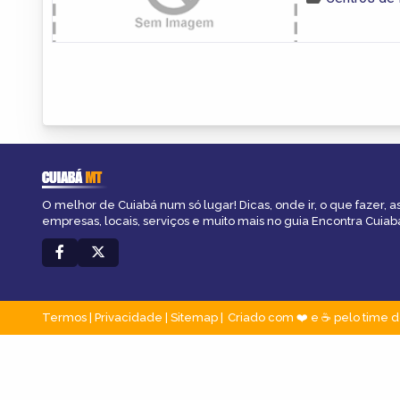
CUIABÁ
MT
O melhor de Cuiabá num só lugar! Dicas, onde ir, o que fazer, 
empresas, locais, serviços e muito mais no guia Encontra Cuiab
Termos
|
Privacidade
|
Sitemap
Criado com ❤️ e ☕ pelo time d