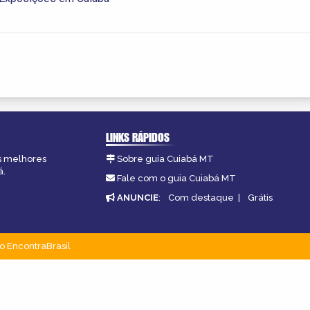
LINKS RÁPIDOS
as melhores
Sobre guia Cuiabá MT
á.
Fale com o guia Cuiabá MT
ANUNCIE
:
Com destaque
|
Grátis
o EncontraBrasil