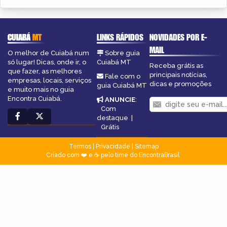
CUIABÁ
MT
LINKS RÁPIDOS
NOVIDADES POR E-
MAIL
O melhor de Cuiabá num
Sobre guia
só lugar! Dicas, onde ir, o
Cuiabá MT
Receba grátis as
que fazer, as melhores
principais notícias,
Fale com o
empresas, locais, serviços
dicas e promoções
guia Cuiabá MT
e muito mais no guia
Encontra Cuiabá.
ANUNCIE
:
Com
destaque
|
Grátis
Termos
|
Privacidade
|
Sitemap
Criado com ❤️ e ☕ pelo time do EncontraBrasil