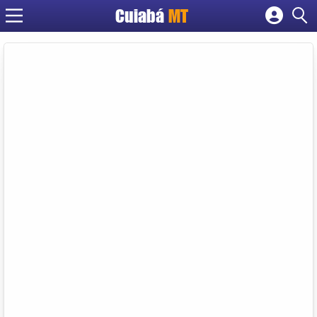
Cuiabá
MT
Cadastrar empresa
Fazer login
Criar conta