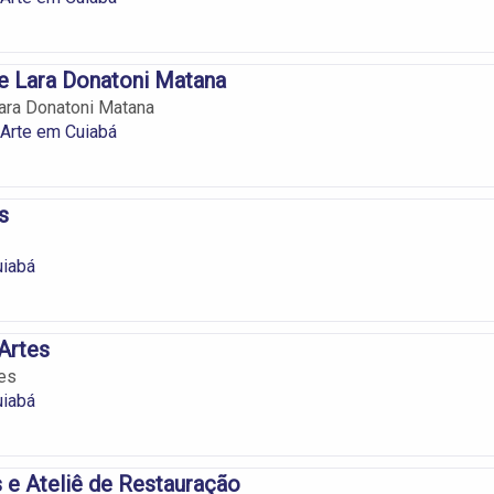
e Lara Donatoni Matana
ara Donatoni Matana
 Arte em Cuiabá
s
uiabá
Artes
es
uiabá
e Ateliê de Restauração