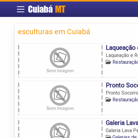
Cuiabá
MT
esculturas em Cuiabá
Laqueação 
Laqueação e R
Restauraçã
Pronto Soc
Pronto Socorr
Restauraçã
Galeria Lav
Galeria Lava P
Galerias de