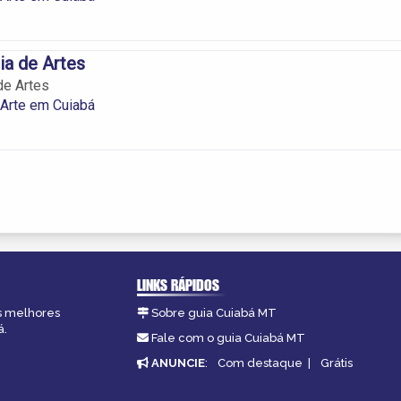
ia de Artes
de Artes
 Arte em Cuiabá
LINKS RÁPIDOS
as melhores
Sobre guia Cuiabá MT
á.
Fale com o guia Cuiabá MT
ANUNCIE
:
Com destaque
|
Grátis