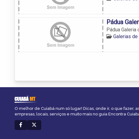
Pádua Galer
Pádua Galeria 
Galerias de
CUIABÁ
MT
O melhor de Cuiabá num só lugar! Dicas, onde ir, o que fazer, 
empresas, locais, serviços e muito mais no guia Encontra Cuiab