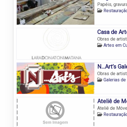
Papéis, gravur
Restauraçã
Casa de Art
Obras de artis
Artes em C
N…Art’s Gal
Obras de artis
Galerias de
Ateliê de M
Ateliê de Móve
Restauraçã