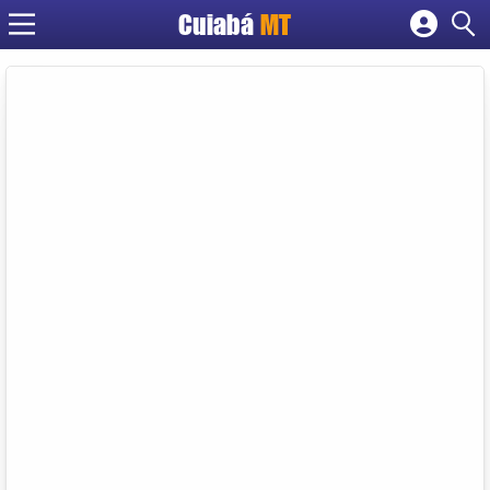
Cuiabá
MT
Cadastrar empresa
Fazer login
Criar conta