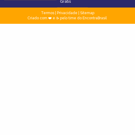
Grátis
Termos
|
Privacidade
|
Sitemap
Criado com ❤️ e ☕ pelo time do EncontraBrasil