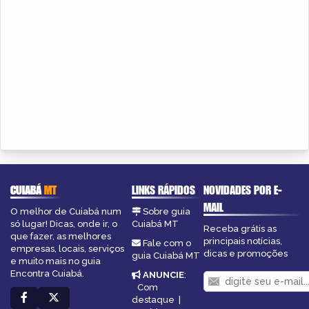
CUIABÁ
MT
LINKS RÁPIDOS
NOVIDADES POR E-
MAIL
O melhor de Cuiabá num
Sobre guia
só lugar! Dicas, onde ir, o
Cuiabá MT
Receba grátis as
que fazer, as melhores
principais notícias,
Fale com o
empresas, locais, serviços
dicas e promoções
guia Cuiabá MT
e muito mais no guia
Encontra Cuiabá.
ANUNCIE
:
Com
destaque
|