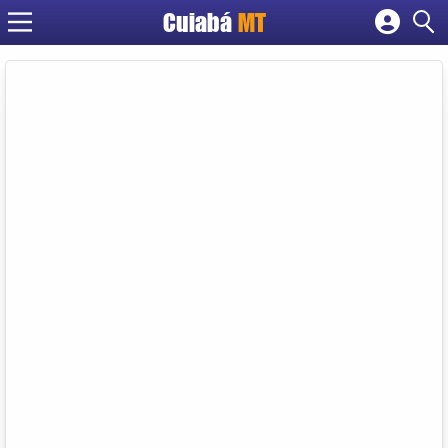
Cuiabá
MT
Cadastrar empresa
Fazer login
Criar conta