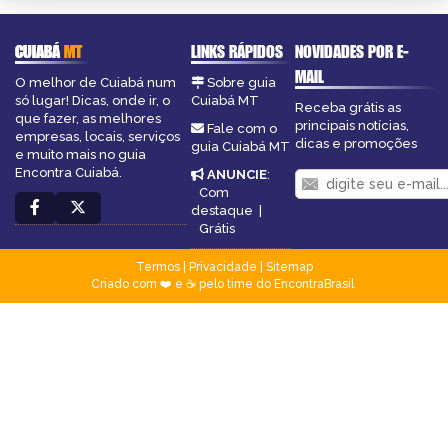
CUIABÁ
MT
LINKS RÁPIDOS
NOVIDADES POR E-
MAIL
O melhor de Cuiabá num
Sobre guia
só lugar! Dicas, onde ir, o
Cuiabá MT
Receba grátis as
que fazer, as melhores
principais notícias,
Fale com o
empresas, locais, serviços
dicas e promoções
guia Cuiabá MT
e muito mais no guia
Encontra Cuiabá.
ANUNCIE
:
Com
destaque
|
Grátis
Termos
|
Privacidade
|
Sitemap
Criado com ❤️ e ☕ pelo time do EncontraBrasil