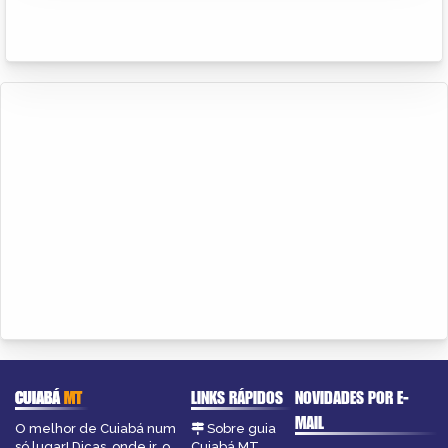
CUIABÁ
MT
LINKS RÁPIDOS
NOVIDADES POR E-
MAIL
O melhor de Cuiabá num
Sobre guia
só lugar! Dicas, onde ir, o
Cuiabá MT