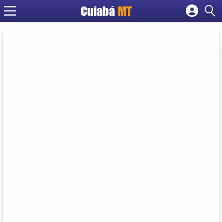
Cuiabá
MT
Cadastrar empresa
Fazer login
Criar conta