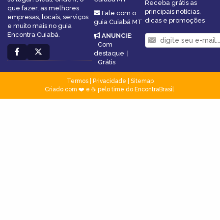
Receba grátis as
que fazer, as melhores
principais notícias,
Fale com o
empresas, locais, serviços
dicas e promoções
guia Cuiabá MT
e muito mais no guia
Encontra Cuiabá.
ANUNCIE
:
Com
destaque
|
Grátis
Termos
|
Privacidade
|
Sitemap
Criado com ❤️ e ☕ pelo time do EncontraBrasil