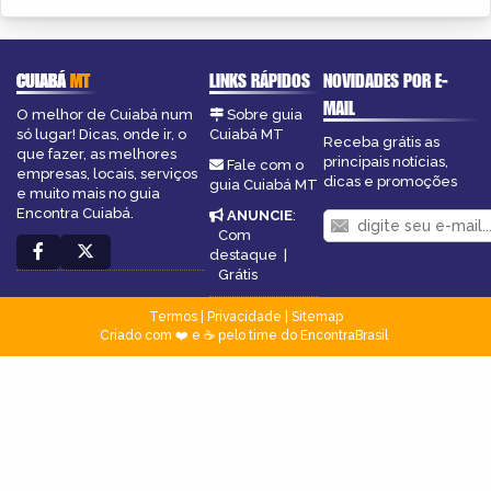
CUIABÁ
MT
LINKS RÁPIDOS
NOVIDADES POR E-
MAIL
O melhor de Cuiabá num
Sobre guia
só lugar! Dicas, onde ir, o
Cuiabá MT
Receba grátis as
que fazer, as melhores
principais notícias,
Fale com o
empresas, locais, serviços
dicas e promoções
guia Cuiabá MT
e muito mais no guia
Encontra Cuiabá.
ANUNCIE
:
Com
destaque
|
Grátis
Termos
|
Privacidade
|
Sitemap
Criado com ❤️ e ☕ pelo time do EncontraBrasil