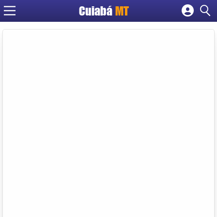
Cuiabá
MT
Cadastrar empresa
Fazer login
Criar conta