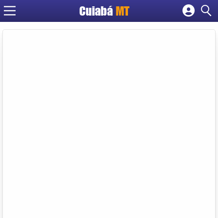
Cuiabá
MT
Cadastrar empresa
Fazer login
Criar conta