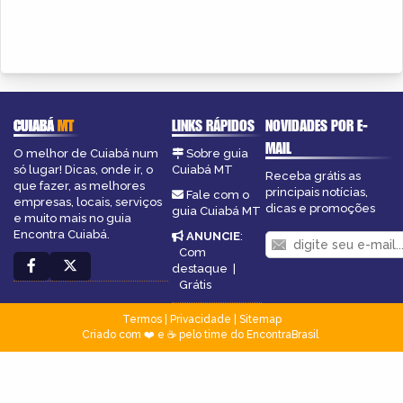
CUIABÁ
MT
LINKS RÁPIDOS
NOVIDADES POR E-
MAIL
O melhor de Cuiabá num
Sobre guia
só lugar! Dicas, onde ir, o
Cuiabá MT
Receba grátis as
que fazer, as melhores
principais notícias,
Fale com o
empresas, locais, serviços
dicas e promoções
guia Cuiabá MT
e muito mais no guia
Encontra Cuiabá.
ANUNCIE
:
Com
destaque
|
Grátis
Termos
|
Privacidade
|
Sitemap
Criado com ❤️ e ☕ pelo time do EncontraBrasil