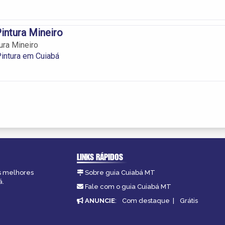
Pintura Mineiro
tura Mineiro
 Pintura em Cuiabá
LINKS RÁPIDOS
as melhores
Sobre guia Cuiabá MT
á.
Fale com o guia Cuiabá MT
ANUNCIE
:
Com destaque
|
Grátis