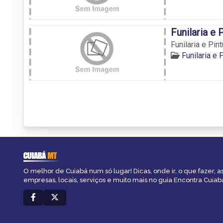
Funilaria e 
Funilaria e Pin
Funilaria e
CUIABÁ
MT
O melhor de Cuiabá num só lugar! Dicas, onde ir, o que fazer, 
empresas, locais, serviços e muito mais no guia Encontra Cuiab