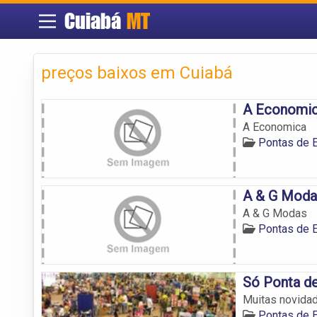
Cuiabá
MT
preços baixos em Cuiabá
A Economi
A Economica
Pontas de 
A & G Moda
A & G Modas
Pontas de 
Só Ponta d
Muitas novida
Pontas de 