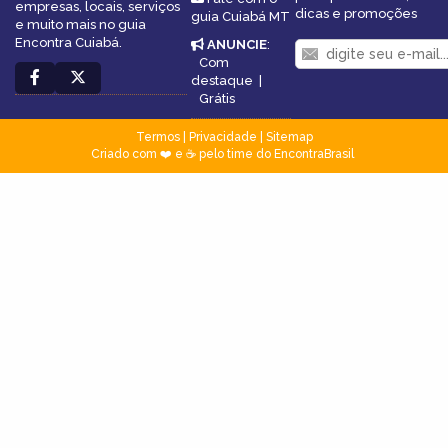
empresas, locais, serviços
dicas e promoções
guia Cuiabá MT
e muito mais no guia
Encontra Cuiabá.
ANUNCIE
:
Com
destaque
|
Grátis
Termos
|
Privacidade
|
Sitemap
Criado com ❤️ e ☕ pelo time do EncontraBrasil