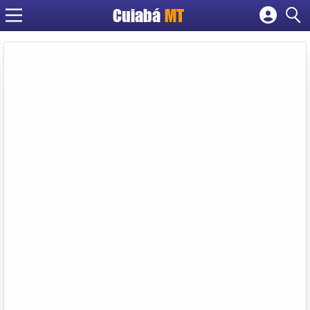
Cuiabá
MT
Cadastrar empresa
Fazer login
Criar conta