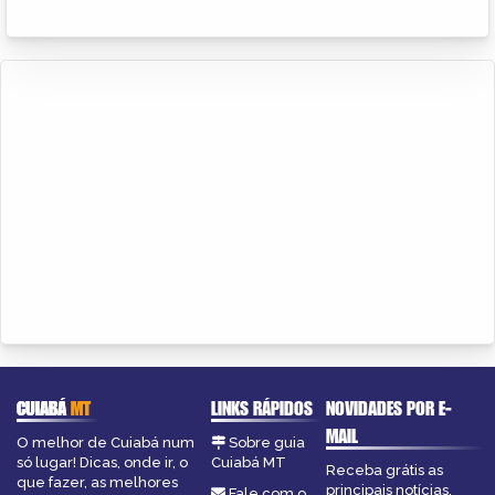
CUIABÁ
MT
LINKS RÁPIDOS
NOVIDADES POR E-
MAIL
O melhor de Cuiabá num
Sobre guia
só lugar! Dicas, onde ir, o
Cuiabá MT
Receba grátis as
que fazer, as melhores
principais notícias,
Fale com o