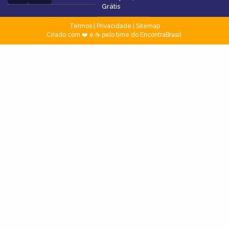
Grátis
Termos
|
Privacidade
|
Sitemap
Criado com ❤️ e ☕ pelo time do EncontraBrasil