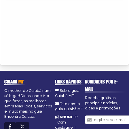
CUIABÁ
MT
LINKS RÁPIDOS
NOVIDADES POR E-
MAIL
O melhor de Cuiabá num
Sobre guia
só lugar! Dicas, onde ir, o
Cuiabá MT
Receba grátis as
que fazer, as melhores
principais notícias,
Fale com o
empresas, locais, serviços
dicas e promoções
guia Cuiabá MT
e muito mais no guia
Encontra Cuiabá.
ANUNCIE
:
Com
destaque
|