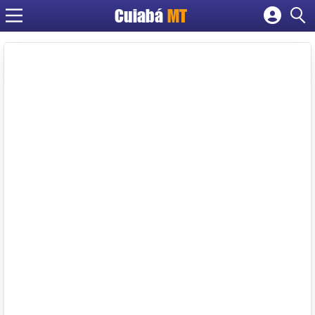
Cuiabá
MT
Cadastrar empresa
Fazer login
Criar conta