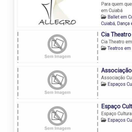
Para quem quer
em Cuiabá
Ballet em C
Cuiabá
,
Dança 
Cia Theatr
Cia Theatro e
Teatros em
Associação 
Associação Cult
Espaços Cul
Espaço Cult
Espaço Cultura
Espaços Cul