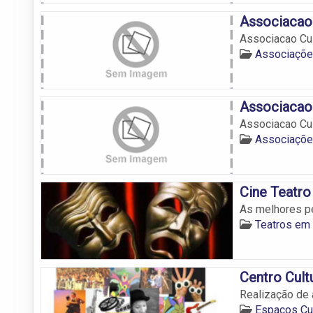
Associacao 
Associacao Cul
Associações
Associacao 
Associacao Cul
Associações
Cine Teatro
As melhores p
Teatros em
Centro Cult
Realização de 
Espaços Cul