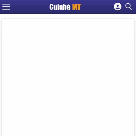
Cuiabá
MT
Cadastrar empresa
Fazer login
Criar conta