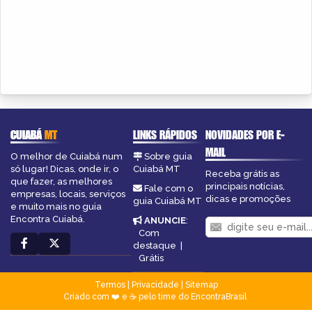
CUIABÁ
MT
LINKS RÁPIDOS
NOVIDADES POR E-
MAIL
O melhor de Cuiabá num
Sobre guia
só lugar! Dicas, onde ir, o
Cuiabá MT
Receba grátis as
que fazer, as melhores
principais notícias,
Fale com o
empresas, locais, serviços
dicas e promoções
guia Cuiabá MT
e muito mais no guia
Encontra Cuiabá.
ANUNCIE
:
Com
destaque
|
Grátis
Termos
|
Privacidade
|
Sitemap
Criado com ❤️ e ☕ pelo time do EncontraBrasil