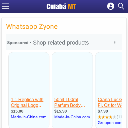
Cuiabá
MT
Cadastrar empresa
Fazer login
Whatsapp Zyone
Criar conta