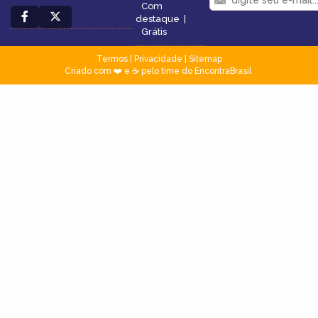
Com
destaque
|
Grátis
Termos
|
Privacidade
|
Sitemap
Criado com ❤️ e ☕ pelo time do EncontraBrasil