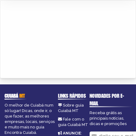
CUIABÁ
MT
LINKS RÁPIDOS
NOVIDADES POR E-
MAIL
O melhor de Cuiabá num
Sobre guia
só lugar! Dicas, onde ir, o
Cuiabá MT
Receba grátis as
que fazer, as melhores
principais notícias,
Fale com o
empresas, locais, serviços
dicas e promoções
guia Cuiabá MT
e muito mais no guia
Encontra Cuiabá.
ANUNCIE
: