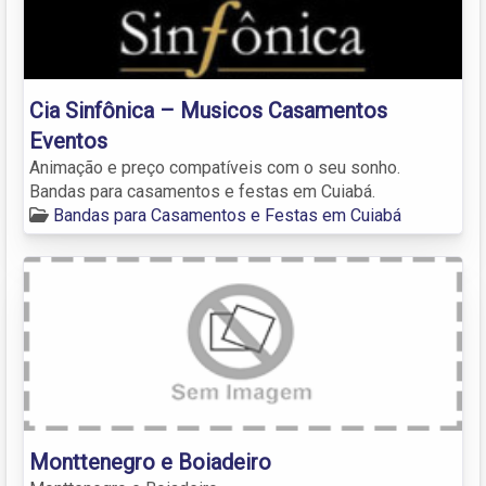
Cia Sinfônica – Musicos Casamentos
Eventos
Animação e preço compatíveis com o seu sonho.
Bandas para casamentos e festas em Cuiabá.
Bandas para Casamentos e Festas em Cuiabá
Monttenegro e Boiadeiro