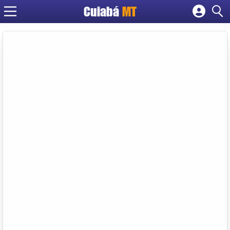
Cuiabá
MT
Cadastrar empresa
Fazer login
Criar conta