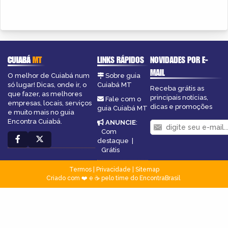
CUIABÁ
MT
LINKS RÁPIDOS
NOVIDADES POR E-
MAIL
O melhor de Cuiabá num
Sobre guia
só lugar! Dicas, onde ir, o
Cuiabá MT
Receba grátis as
que fazer, as melhores
principais notícias,
Fale com o
empresas, locais, serviços
dicas e promoções
guia Cuiabá MT
e muito mais no guia
Encontra Cuiabá.
ANUNCIE
:
Com
destaque
|
Grátis
Termos
|
Privacidade
|
Sitemap
Criado com ❤️ e ☕ pelo time do EncontraBrasil