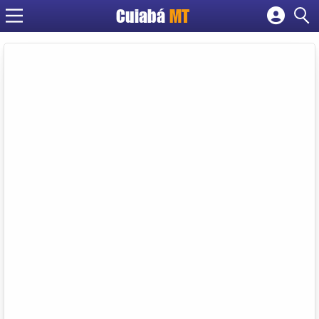
Cuiabá
MT
Cadastrar empresa
Fazer login
Criar conta