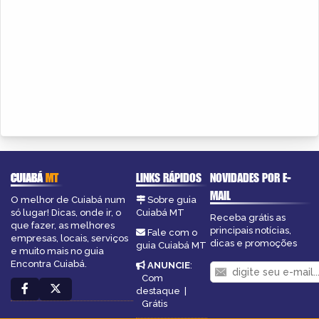
CUIABÁ
MT
LINKS RÁPIDOS
NOVIDADES POR E-
MAIL
O melhor de Cuiabá num
Sobre guia
só lugar! Dicas, onde ir, o
Cuiabá MT
Receba grátis as
que fazer, as melhores
principais notícias,
Fale com o
empresas, locais, serviços
dicas e promoções
guia Cuiabá MT
e muito mais no guia
Encontra Cuiabá.
ANUNCIE
:
Com
destaque
|
Grátis