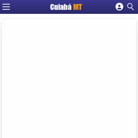
Cuiabá
MT
Cadastrar empresa
Fazer login
Criar conta