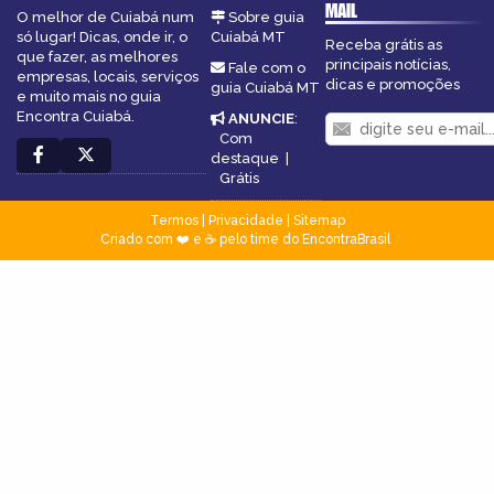
MAIL
O melhor de Cuiabá num
Sobre guia
só lugar! Dicas, onde ir, o
Cuiabá MT
Receba grátis as
que fazer, as melhores
principais notícias,
Fale com o
empresas, locais, serviços
dicas e promoções
guia Cuiabá MT
e muito mais no guia
Encontra Cuiabá.
ANUNCIE
:
Com
destaque
|
Grátis
Termos
|
Privacidade
|
Sitemap
Criado com ❤️ e ☕ pelo time do EncontraBrasil