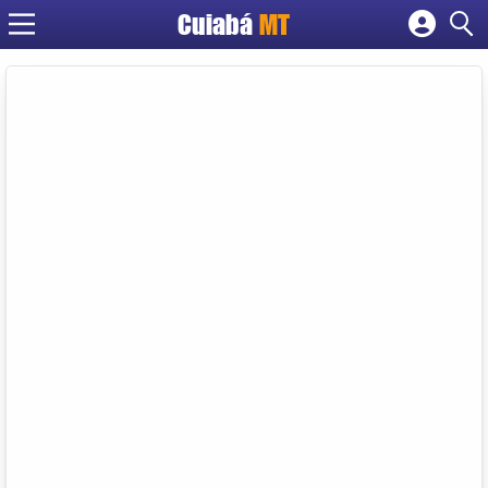
Cuiabá
MT
Cadastrar empresa
Fazer login
Criar conta