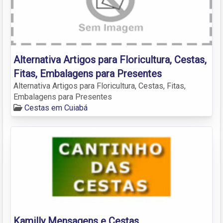
Alternativa Artigos para Floricultura, Cestas,
Fitas, Embalagens para Presentes
Alternativa Artigos para Floricultura, Cestas, Fitas,
Embalagens para Presentes
Cestas em Cuiabá
Kamilly Mensagens e Cestas