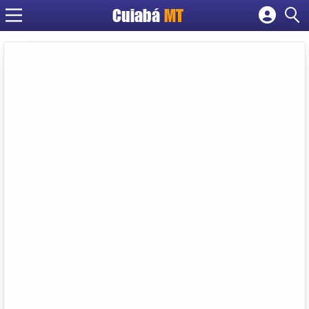
Cuiabá
MT
Cadastrar empresa
Fazer login
Criar conta