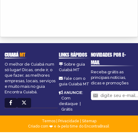
CUIABÁ
MT
LINKS RÁPIDOS
NOVIDADES POR E-
MAIL
O melhor de Cuiabá num
Sobre guia
só lugar! Dicas, onde ir, o
Cuiabá MT
Receba grátis as
que fazer, as melhores
principais notícias,
Fale com o
empresas, locais, serviços
dicas e promoções
guia Cuiabá MT
e muito mais no guia
Encontra Cuiabá.
ANUNCIE
:
Com
destaque
|
Grátis
Termos
|
Privacidade
|
Sitemap
Criado com ❤️ e ☕ pelo time do EncontraBrasil