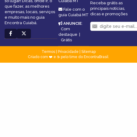
só lugar! Dicas, onde ir, o
Cuiabá MT
Receba grátis as
que fazer, as melhores
principais notícias,
Fale com o
empresas, locais, serviços
dicas e promoções
guia Cuiabá MT
e muito mais no guia
Encontra Cuiabá.
ANUNCIE
:
Com
destaque
|
Grátis
Termos
|
Privacidade
|
Sitemap
Criado com ❤️ e ☕ pelo time do EncontraBrasil