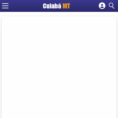
Cuiabá
MT
Cadastrar empresa
Fazer login
Criar conta