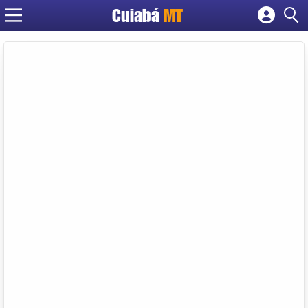
Cuiabá
MT
Cadastrar empresa
Fazer login
Criar conta