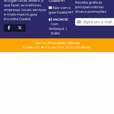
só lugar! Dicas, onde ir, o
Cuiabá MT
Receba grátis as
que fazer, as melhores
principais notícias,
Fale com o
empresas, locais, serviços
dicas e promoções
guia Cuiabá MT
e muito mais no guia
Encontra Cuiabá.
ANUNCIE
:
Com
destaque
|
Grátis
Termos
|
Privacidade
|
Sitemap
Criado com ❤️ e ☕ pelo time do EncontraBrasil