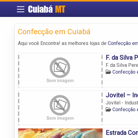
Cuiabá
MT
Confecção em Cuiabá
Aqui você Encontra! as melhores lojas de
Confecção em
F. da Silva
F. da Silva Per
Confecção 
Jovitel – I
Jovitel - Indu
Confecção 
Estrada Con