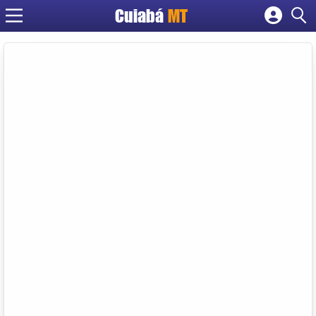
Cuiabá
MT
Cadastrar empresa
Fazer login
Criar conta