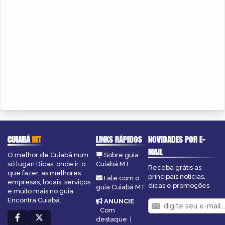
CUIABÁ
MT
LINKS RÁPIDOS
NOVIDADES POR E-
MAIL
O melhor de Cuiabá num
Sobre guia
só lugar! Dicas, onde ir, o
Cuiabá MT
Receba grátis as
que fazer, as melhores
principais notícias,
Fale com o
empresas, locais, serviços
dicas e promoções
guia Cuiabá MT
e muito mais no guia
Encontra Cuiabá.
ANUNCIE
:
Com
destaque
|