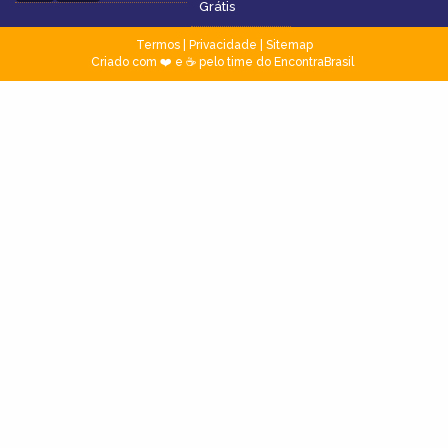
Grátis
Termos
|
Privacidade
|
Sitemap
Criado com ❤️ e ☕ pelo time do EncontraBrasil