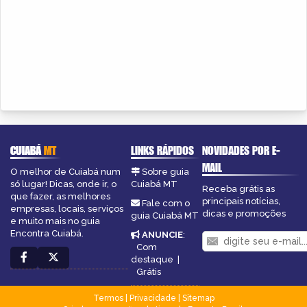
CUIABÁ
MT
LINKS RÁPIDOS
NOVIDADES POR E-
MAIL
O melhor de Cuiabá num
Sobre guia
só lugar! Dicas, onde ir, o
Cuiabá MT
Receba grátis as
que fazer, as melhores
principais notícias,
Fale com o
empresas, locais, serviços
dicas e promoções
guia Cuiabá MT
e muito mais no guia
Encontra Cuiabá.
ANUNCIE
:
Com
destaque
|
Grátis
Termos
|
Privacidade
|
Sitemap