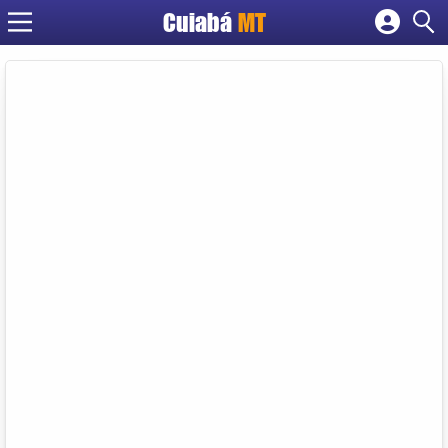
Cuiabá
MT
Cadastrar empresa
Fazer login
Criar conta