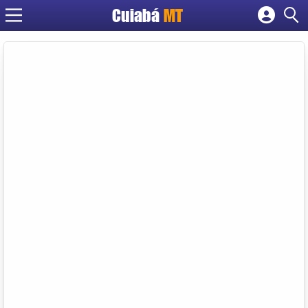
Cuiabá
MT
Cadastrar empresa
Fazer login
Criar conta