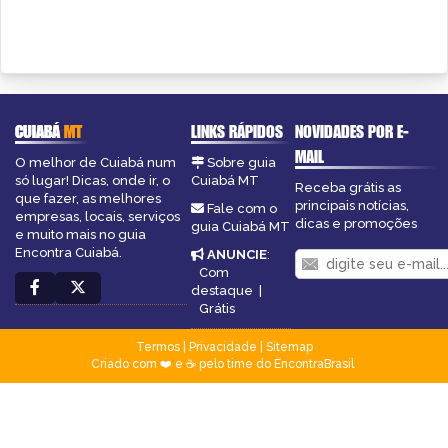
CUIABÁ
MT
LINKS RÁPIDOS
NOVIDADES POR E-
MAIL
O melhor de Cuiabá num
Sobre guia
só lugar! Dicas, onde ir, o
Cuiabá MT
Receba grátis as
que fazer, as melhores
principais notícias,
Fale com o
empresas, locais, serviços
dicas e promoções
guia Cuiabá MT
e muito mais no guia
Encontra Cuiabá.
ANUNCIE
:
Com
destaque
|
Grátis
Termos
|
Privacidade
|
Sitemap
Criado com ❤️ e ☕ pelo time do EncontraBrasil