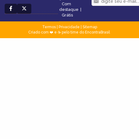
Com
destaque
|
Grátis
Termos
|
Privacidade
|
Sitemap
Criado com ❤️ e ☕ pelo time do EncontraBrasil