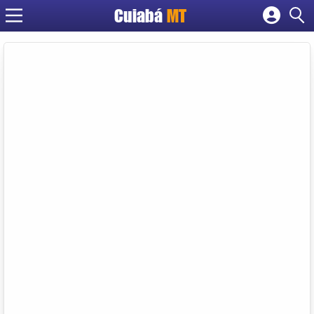
Cuiabá
MT
Cadastrar empresa
Fazer login
Criar conta