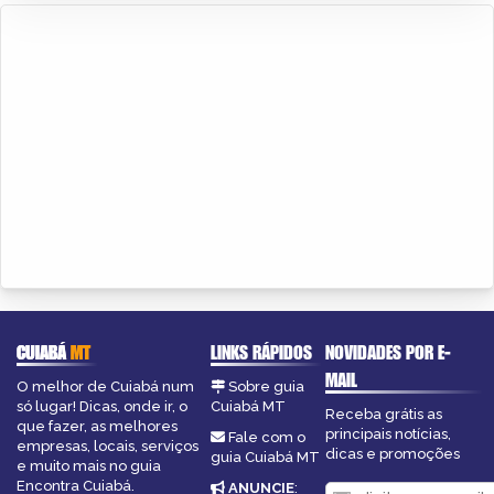
CUIABÁ
MT
LINKS RÁPIDOS
NOVIDADES POR E-
MAIL
O melhor de Cuiabá num
Sobre guia
só lugar! Dicas, onde ir, o
Cuiabá MT
Receba grátis as
que fazer, as melhores
principais notícias,
Fale com o
empresas, locais, serviços
dicas e promoções
guia Cuiabá MT
e muito mais no guia
Encontra Cuiabá.
ANUNCIE
: