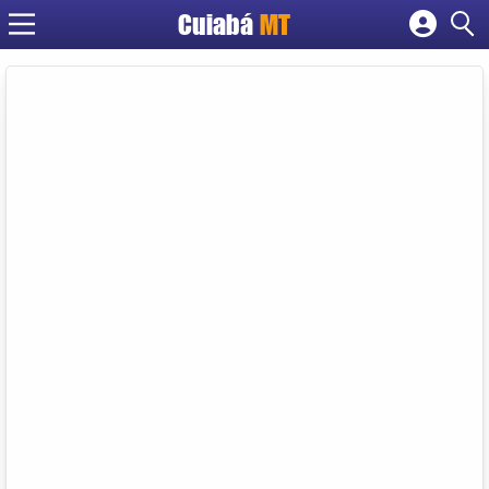
Cuiabá
MT
Cadastrar empresa
Fazer login
Criar conta