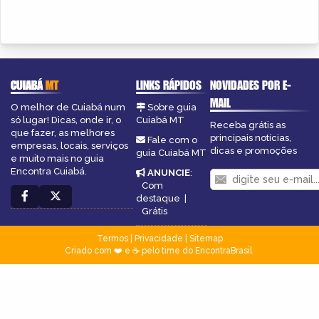
CUIABÁ
MT
LINKS RÁPIDOS
NOVIDADES POR E-
MAIL
O melhor de Cuiabá num
Sobre guia
só lugar! Dicas, onde ir, o
Cuiabá MT
Receba grátis as
que fazer, as melhores
principais notícias,
Fale com o
empresas, locais, serviços
dicas e promoções
guia Cuiabá MT
e muito mais no guia
Encontra Cuiabá.
ANUNCIE
:
Com
destaque
|
Grátis
Termos
|
Privacidade
|
Sitemap
Criado com ❤️ e ☕ pelo time do EncontraBrasil