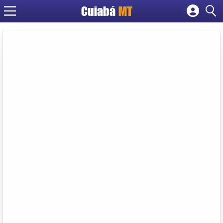
Cuiabá
MT
Cadastrar empresa
Fazer login
Criar conta