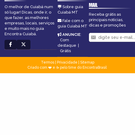
MAIL
O melhor de Cuiabá num
Sobre guia
só lugar! Dicas, onde ir, o
Cuiabá MT
Receba grátis as
que fazer, as melhores
principais notícias,
Fale com o
empresas, locais, serviços
dicas e promoções
guia Cuiabá MT
e muito mais no guia
Encontra Cuiabá.
ANUNCIE
:
Com
destaque
|
Grátis
Termos
|
Privacidade
|
Sitemap
Criado com ❤️ e ☕ pelo time do EncontraBrasil