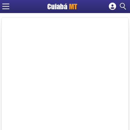
Cuiabá
MT
Cadastrar empresa
Fazer login
Criar conta