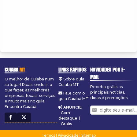
CUIABÁ
MT
LINKS RÁPIDOS
NOVIDADES POR E-
MAIL
O melhor de Cuiabá num
Sobre guia
só lugar! Dicas, onde ir, o
Cuiabá MT
Receba grátis as
que fazer, as melhores
principais notícias,
Fale com o
empresas, locais, serviços
dicas e promoções
guia Cuiabá MT
e muito mais no guia
Encontra Cuiabá.
ANUNCIE
:
Com
destaque
|
Grátis
Termos
|
Privacidade
|
Sitemap