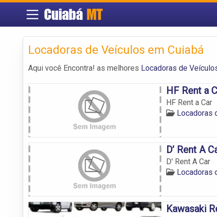
Cuiabá
MT
Locadoras de Veículos em Cuiabá
Aqui você Encontra! as melhores
Locadoras de Veículo
HF Rent a C
HF Rent a Car
Locadoras 
D’ Rent A C
D' Rent A Car
Locadoras 
Kawasaki R