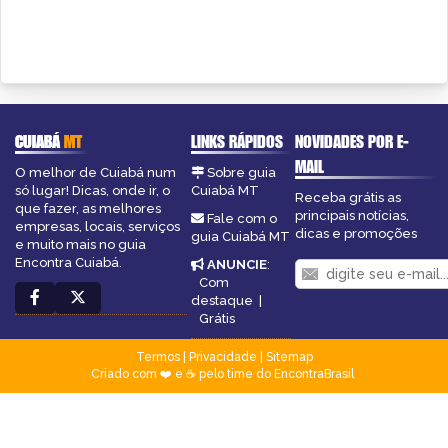
CUIABÁ
MT
LINKS RÁPIDOS
NOVIDADES POR E-
MAIL
O melhor de Cuiabá num
Sobre guia
só lugar! Dicas, onde ir, o
Cuiabá MT
Receba grátis as
que fazer, as melhores
principais notícias,
Fale com o
empresas, locais, serviços
dicas e promoções
guia Cuiabá MT
e muito mais no guia
Encontra Cuiabá.
ANUNCIE
:
Com
destaque
|
Grátis
Termos
|
Privacidade
|
Sitemap
Criado com ❤️ e ☕ pelo time do EncontraBrasil