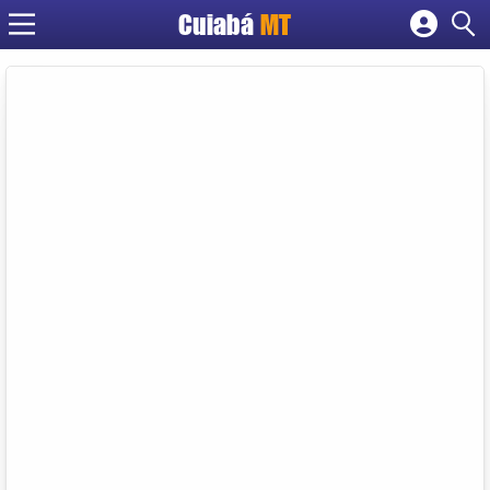
Cuiabá
MT
Cadastrar empresa
Fazer login
Criar conta