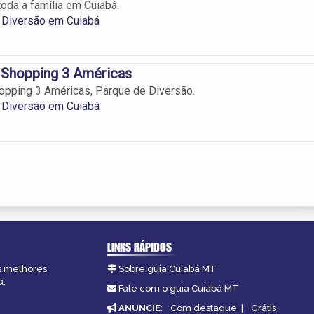
toda a família em Cuiabá.
 Diversão em Cuiabá
 Shopping 3 Américas
opping 3 Américas, Parque de Diversão.
 Diversão em Cuiabá
LINKS RÁPIDOS
as melhores
Sobre guia Cuiabá MT
á.
Fale com o guia Cuiabá MT
ANUNCIE
:
Com destaque
|
Grátis