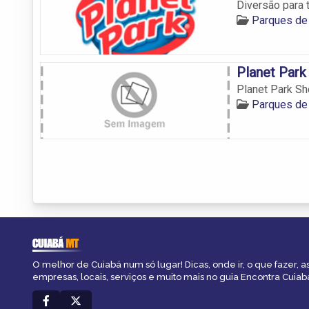
Diversão para 
Parques de
Planet Park
Planet Park Sh
Parques de
CUIABÁ
MT
O melhor de Cuiabá num só lugar! Dicas, onde ir, o que fazer, 
empresas, locais, serviços e muito mais no guia Encontra Cuiab