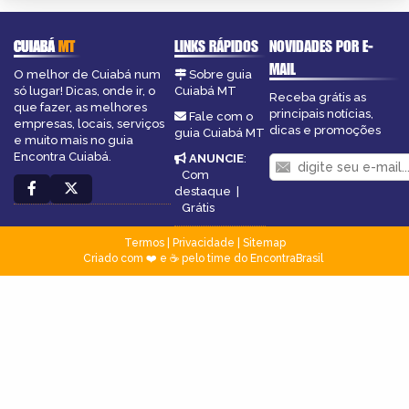
CUIABÁ
MT
LINKS RÁPIDOS
NOVIDADES POR E-
MAIL
O melhor de Cuiabá num
Sobre guia
só lugar! Dicas, onde ir, o
Cuiabá MT
Receba grátis as
que fazer, as melhores
principais notícias,
Fale com o
empresas, locais, serviços
dicas e promoções
guia Cuiabá MT
e muito mais no guia
Encontra Cuiabá.
ANUNCIE
:
Com
destaque
|
Grátis
Termos
|
Privacidade
|
Sitemap
Criado com ❤️ e ☕ pelo time do EncontraBrasil