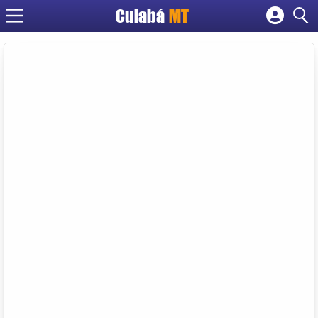
Cuiabá
MT
Cadastrar empresa
Fazer login
Criar conta