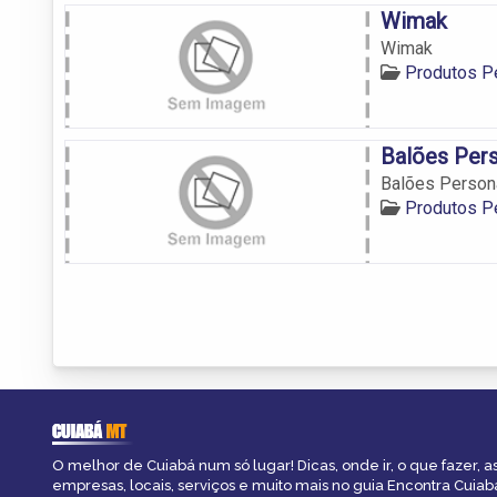
Wimak
Wimak
Produtos P
Balões Per
Balões Person
Produtos P
CUIABÁ
MT
O melhor de Cuiabá num só lugar! Dicas, onde ir, o que fazer, 
empresas, locais, serviços e muito mais no guia Encontra Cuiab