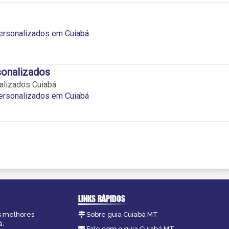
ersonalizados em Cuiabá
sonalizados
alizados Cuiabá
ersonalizados em Cuiabá
LINKS RÁPIDOS
as melhores
Sobre guia Cuiabá MT
á.
Fale com o guia Cuiabá MT