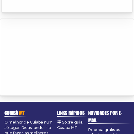
CUIABÁ
MT
LINKS RÁPIDOS
NOVIDADES POR E-
MAIL
O melhor de Cuiabá num
Sobre guia
só lugar! Dicas, onde ir, o
Cuiabá MT
Receba grátis as
que fazer, as melhores