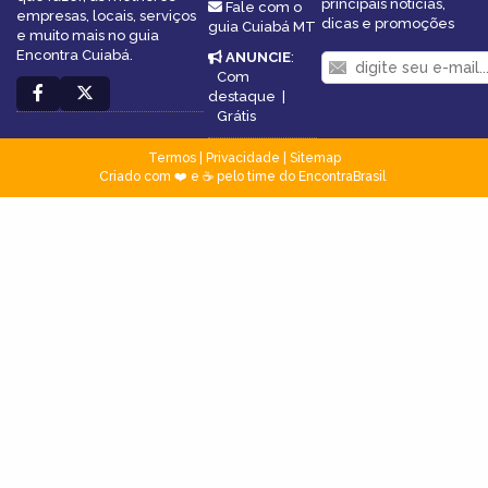
principais notícias,
Fale com o
empresas, locais, serviços
dicas e promoções
guia Cuiabá MT
e muito mais no guia
Encontra Cuiabá.
ANUNCIE
:
Com
destaque
|
Grátis
Termos
|
Privacidade
|
Sitemap
Criado com ❤️ e ☕ pelo time do EncontraBrasil