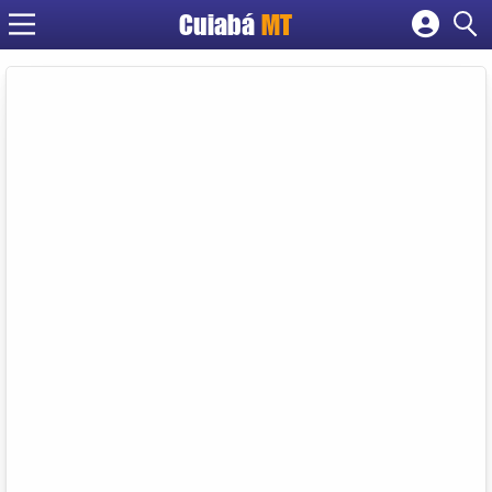
Cuiabá
MT
Cadastrar empresa
Fazer login
Criar conta