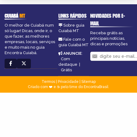
CUIABÁ
MT
LINKS RÁPIDOS
NOVIDADES POR E-
MAIL
O melhor de Cuiabá num
Sobre guia
só lugar! Dicas, onde ir, o
Cuiabá MT
Receba grátis as
que fazer, as melhores
principais notícias,
Fale com o
empresas, locais, serviços
dicas e promoções
guia Cuiabá MT
e muito mais no guia
Encontra Cuiabá.
ANUNCIE
:
Com
destaque
|
Grátis
Termos
|
Privacidade
|
Sitemap
Criado com ❤️ e ☕ pelo time do EncontraBrasil