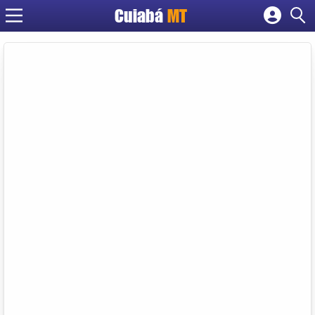
Cuiabá
MT
Cadastrar empresa
Fazer login
Criar conta