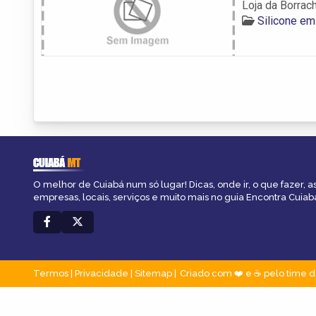
Loja da Borrac
Silicone em
CUIABÁ
MT
O melhor de Cuiabá num só lugar! Dicas, onde ir, o que fazer, 
empresas, locais, serviços e muito mais no guia Encontra Cuiab
Termos
|
Privacidade
|
Sitemap
Criado com ❤️ e ☕ pelo time d