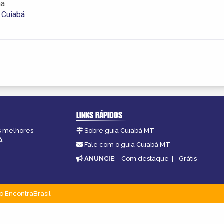
ha
 Cuiabá
LINKS RÁPIDOS
as melhores
Sobre guia Cuiabá MT
á.
Fale com o guia Cuiabá MT
ANUNCIE
:
Com destaque
|
Grátis
o EncontraBrasil