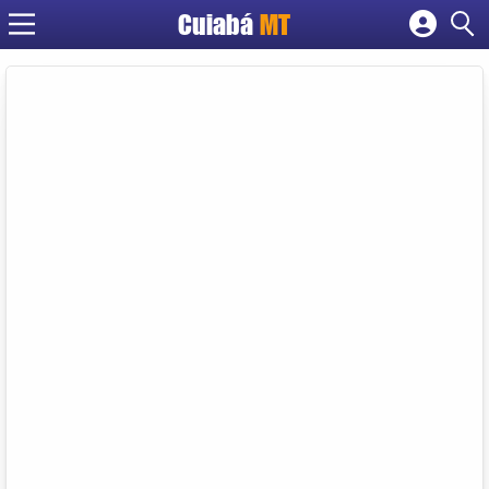
Cuiabá
MT
Cadastrar empresa
Fazer login
Criar conta