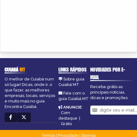
CUIABÁ
MT
LINKS RÁPIDOS
NOVIDADES POR E-
MAIL
O melhor de Cuiabá num
Sobre guia
só lugar! Dicas, onde ir, o
Cuiabá MT
Receba grátis as
que fazer, as melhores
principais notícias,
Fale com o
empresas, locais, serviços
dicas e promoções
guia Cuiabá MT
e muito mais no guia
Encontra Cuiabá.
ANUNCIE
:
Com
destaque
|
Grátis
Termos
|
Privacidade
|
Sitemap