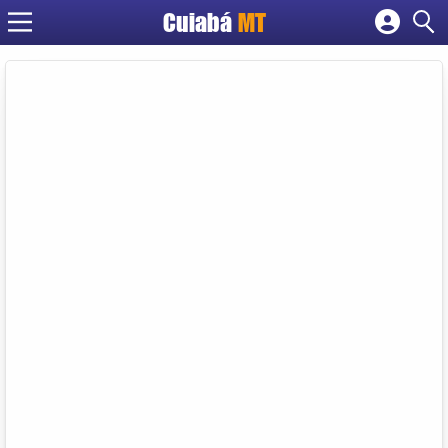
Cuiabá
MT
Cadastrar empresa
Fazer login
Criar conta