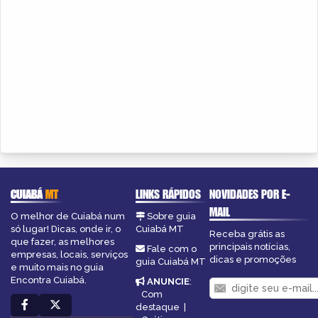
CUIABÁ
MT
LINKS RÁPIDOS
NOVIDADES POR E-
MAIL
O melhor de Cuiabá num
Sobre guia
só lugar! Dicas, onde ir, o
Cuiabá MT
Receba grátis as
que fazer, as melhores
principais notícias,
Fale com o
empresas, locais, serviços
dicas e promoções
guia Cuiabá MT
e muito mais no guia
Encontra Cuiabá.
ANUNCIE
:
Com
destaque
|