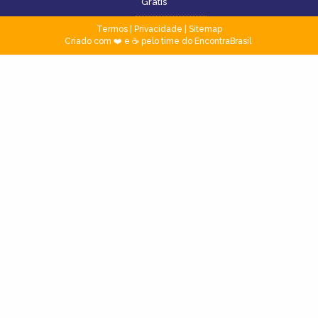
Grátis
Termos
|
Privacidade
|
Sitemap
Criado com ❤️ e ☕ pelo time do EncontraBrasil