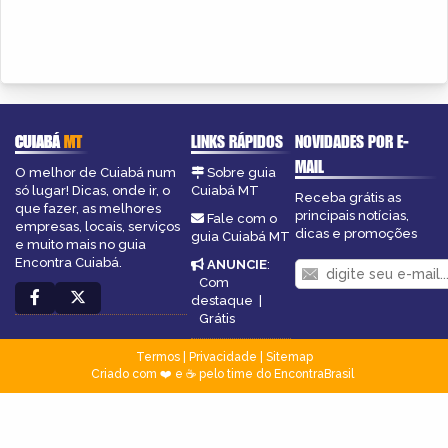
CUIABÁ
MT
LINKS RÁPIDOS
NOVIDADES POR E-
MAIL
O melhor de Cuiabá num
Sobre guia
só lugar! Dicas, onde ir, o
Cuiabá MT
Receba grátis as
que fazer, as melhores
principais notícias,
Fale com o
empresas, locais, serviços
dicas e promoções
guia Cuiabá MT
e muito mais no guia
Encontra Cuiabá.
ANUNCIE
:
Com
destaque
|
Grátis
Termos
|
Privacidade
|
Sitemap
Criado com ❤️ e ☕ pelo time do EncontraBrasil