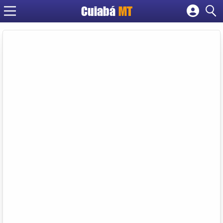
Cuiabá
MT
Cadastrar empresa
Fazer login
Criar conta