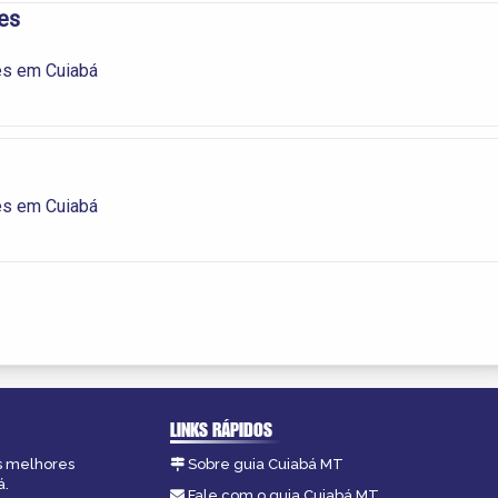
es
s em Cuiabá
s em Cuiabá
LINKS RÁPIDOS
as melhores
Sobre guia Cuiabá MT
á.
Fale com o guia Cuiabá MT