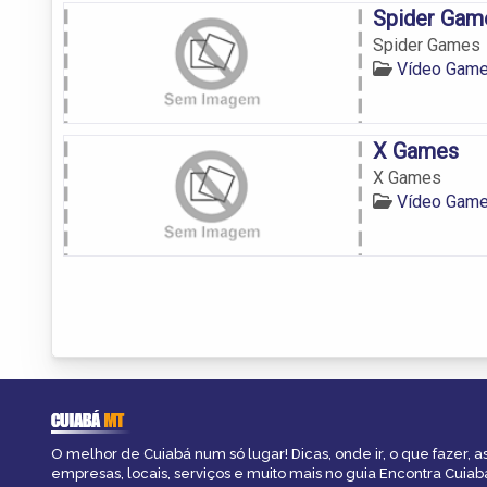
Spider Gam
Spider Games
Vídeo Game
X Games
X Games
Vídeo Game
CUIABÁ
MT
O melhor de Cuiabá num só lugar! Dicas, onde ir, o que fazer, 
empresas, locais, serviços e muito mais no guia Encontra Cuiab